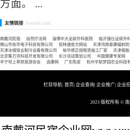
方面。 ...
友情链接
Friendly Link
南戴河民宿
自然疗法网
淄博中大泌尿外科医院
临沂强仕泌尿外
佛山市佑华电子科技有限公司
佰林通官方网站
天津鸿煜泰康辐射防
天津冰城恒业制冷设备有限公司
裕华顺正规租赁施工厂家
天津钢板
北京集万讯科技开发有限公司
长沙活动策划公司
中国健康专家网
丰宁坝上草原旅游协会
追康网
广东陈皮
杭州宇航梦园农业科技
栏目导航:
首页
|
企业查询
|
企业推广
|
企业
2023 版权所有 ©